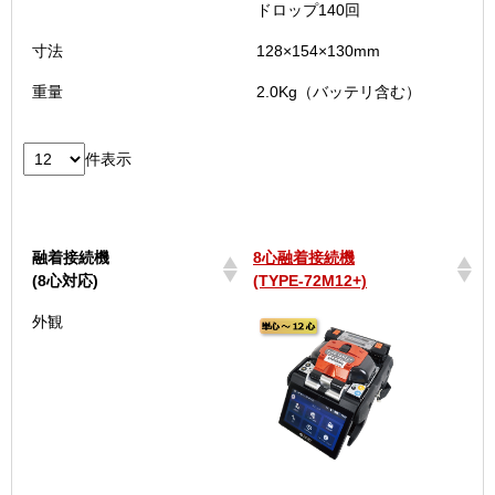
ドロップ140回
寸法
128×154×130mm
重量
2.0Kg（バッテリ含む）
件表示
融着接続機
8心融着接続機
(8心対応)
(TYPE-72M12+)
融着接続機
8心融着接続機
外観
(8心対応)
(TYPE-72M12+)