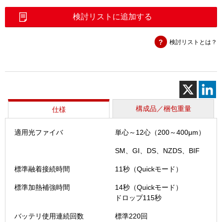
心
融
検討リストに追加する
着
接
検討リストとは？
続
機
（T-
72M12
＋）
個
構成品／梱包重量
仕様
適用光ファイバ
単心～12心（200～400μm）
SM、GI、DS、NZDS、BIF
標準融着接続時間
11秒（Quickモード）
標準加熱補強時間
14秒（Quickモード）
ドロップ115秒
バッテリ使用連続回数
標準220回