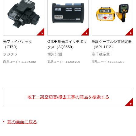
）
光ファイバカッタ
OTDR用光スイッチボッ
埋設ケーブル位置測定器
（CT60）
クス（AQ3550）
（MPL-H12）
フジクラ
横河計測
高千穂産業
商品コード：11135300
商品コード：11246700
商品コード：12221300
地下・架空切替/撤去工事の商品を検索する
前の画面に戻る