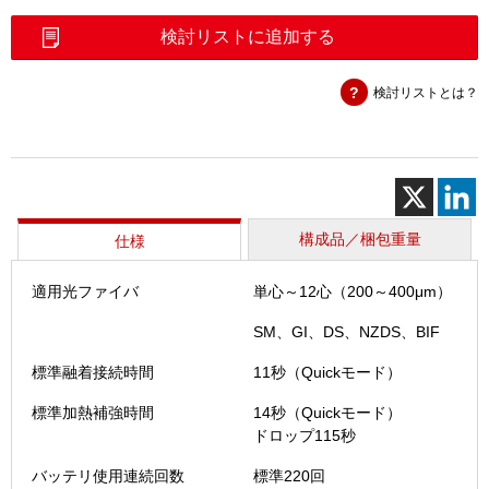
心
融
検討リストに追加する
着
接
検討リストとは？
続
機
（T-
72M12
＋）
個
構成品／梱包重量
仕様
適用光ファイバ
単心～12心（200～400μm）
SM、GI、DS、NZDS、BIF
標準融着接続時間
11秒（Quickモード）
標準加熱補強時間
14秒（Quickモード）
ドロップ115秒
バッテリ使用連続回数
標準220回