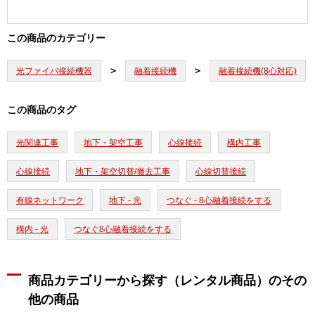
この商品のカテゴリー
光ファイバ接続機器
融着接続機
融着接続機(8心対応)
この商品のタグ
光関連工事
地下・架空工事
心線接続
構内工事
心線接続
地下・架空切替/撤去工事
心線切替接続
有線ネットワーク
地下 - 光
つなぐ - 8心融着接続をする
構内 - 光
つなぐ8心融着接続をする
商品カテゴリーから探す（レンタル商品）のその
他の商品