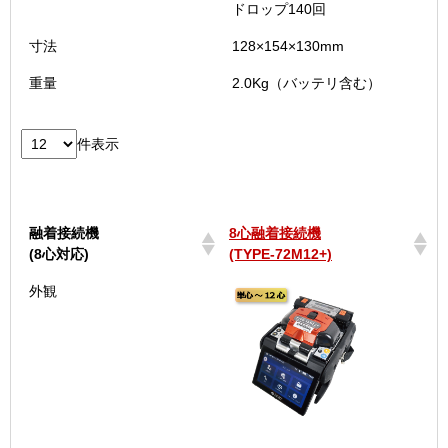
ドロップ140回
寸法
128×154×130mm
重量
2.0Kg（バッテリ含む）
件表示
融着接続機
8心融着接続機
(8心対応)
(TYPE-72M12+)
融着接続機
8心融着接続機
外観
(8心対応)
(TYPE-72M12+)