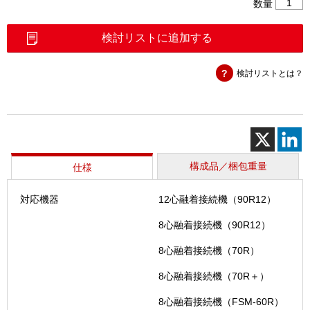
4
数量
心
ホ
検討リストに追加する
ル
ダ
検討リストとは？
（FH-
70）
個
構成品／梱包重量
仕様
対応機器
12心融着接続機（90R12）
8心融着接続機（90R12）
8心融着接続機（70R）
8心融着接続機（70R＋）
8心融着接続機（FSM-60R）