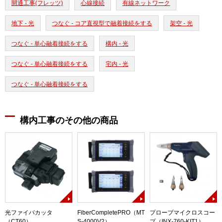
開通工事(フレッツ)
心線接続
有線ネットワーク
地下 - 光
つなぐ - コア直視型で融着接続をする
架空 - 光
つなぐ - 単心融着接続をする
構内 - 光
つなぐ - 単心融着接続をする
宅内 - 光
つなぐ - 単心融着接続をする
構内工事のその他の商品
光ファイバカッタ
FiberCompletePRO（MT
プローブマイクロスコー
（CT60）
S-4000V2）
プ（INX-760-KIT1）