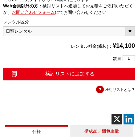
Web会員以外の方：
検討リストへ追加してお見積をご依頼いただく
か、
お問い合わせフォーム
にてお問い合わせください
レンタル区分
¥
14,100
レンタル料金(税抜)：
12
数量
心
融
検討リストに追加する
着
接
検討リストとは？
続
機
（T-
72M12
＋）
個
構成品／梱包重量
仕様