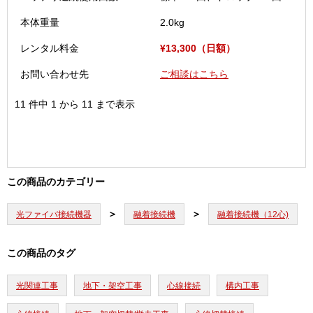
本体重量
2.0kg
2
レンタル料金
¥13,300（日額）
お問い合わせ先
ご相談はこちら
11 件中 1 から 11 まで表示
この商品のカテゴリー
光ファイバ接続機器
融着接続機
融着接続機（12心)
この商品のタグ
光関連工事
地下・架空工事
心線接続
構内工事