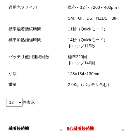
適用光ファイバ
単心～12心（200～400μm）
SM、GI、DS、NZDS、BIF
標準融着接続時間
11秒（Quickモード）
標準加熱補強時間
14秒（Quickモード）
ドロップ115秒
バッテリ使用連続回数
標準220回
ドロップ140回
寸法
128×154×130mm
重量
2.0Kg（バッテリ含む）
件表示
融着接続機
8心融着接続機