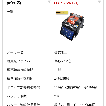
(8心対応)
(TYPE-72M12+)
融着接続機
8心融着接続機
外観
(8心対応)
(TYPE-72M12+)
メーカー名
住友電工
適用光ファイバ
単心～12心
標準融着接続時間
11秒
標準加熱補強時間
14秒/35秒
ドロップ加熱補強時間
115秒（加熱60秒、冷却55秒）
バッテリ個数
2個
バッテリ連続使用回数
標準220回、ドロップ140回