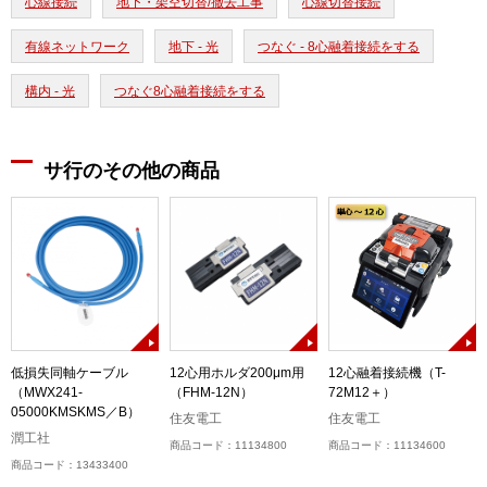
心線接続
地下・架空切替/撤去工事
心線切替接続
有線ネットワーク
地下 - 光
つなぐ - 8心融着接続をする
構内 - 光
つなぐ8心融着接続をする
サ行のその他の商品
低損失同軸ケーブル
12心用ホルダ200μm用
12心融着接続機（T-
（MWX241-
（FHM-12N）
72M12＋）
05000KMSKMS／B）
住友電工
住友電工
潤工社
商品コード：11134800
商品コード：11134600
商品コード：13433400