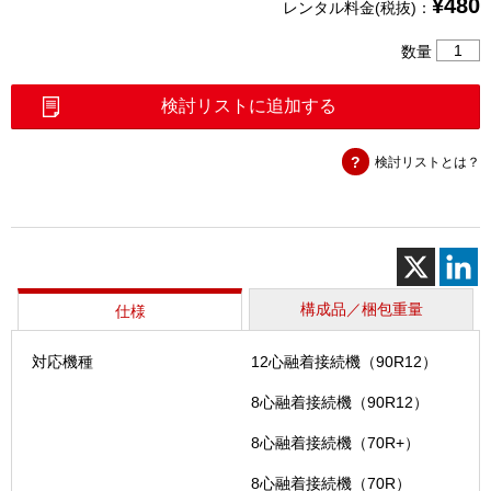
¥
480
レンタル料金(税抜)：
200μm
数量
心
ホ
検討リストに追加する
ル
ダ
検討リストとは？
（FH-
70-
12PC）
個
構成品／梱包重量
仕様
対応機種
12心融着接続機（90R12）
8心融着接続機（90R12）
8心融着接続機（70R+）
8心融着接続機（70R）