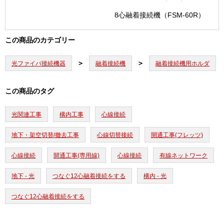
8心融着接続機（FSM-60R）
この商品のカテゴリー
光ファイバ接続機器
融着接続機
融着接続機用ホルダ
この商品のタグ
光関連工事
構内工事
心線接続
地下・架空切替/撤去工事
心線切替接続
開通工事(フレッツ)
心線接続
開通工事(専用線)
心線接続
有線ネットワーク
地下 - 光
つなぐ12心融着接続をする
構内 - 光
つなぐ12心融着接続をする