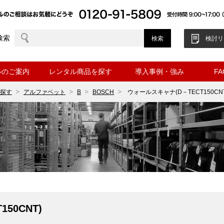
検索
検討リ
ルのご案内
レンタル商品を探す
導入事例・強み
F
探す
アルファベット
B
BOSCH
ウォールスキャナ(D－TECT150CNT
50CNT)