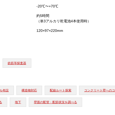
-20℃〜+70℃
約5時間
（単3アルカリ乾電池4本使用時）
120×97×220mm
鉄筋等探査器
ル布設
構造物対応
配線ルート探索
コンクリート壁へのコ
る
地下
壁面の配管・配筋状況を調べる