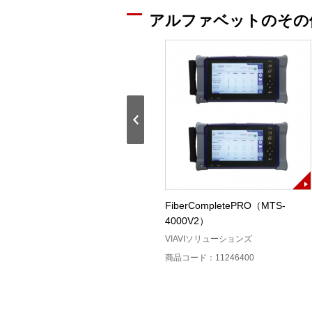
アルファベットのその
MPO端面検査装置（FI-3000）
FiberCompletePRO（MTS-
4000V2）
ト
FLUKE networks（フルーク・ネット
ワークス）
VIAVIソリューションズ
商品コード：12407400
商品コード：11246400