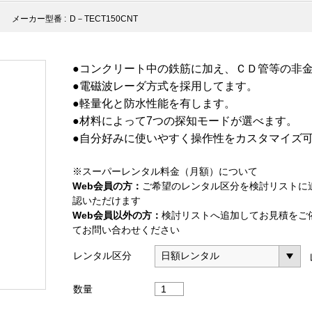
メーカー型番 :
D－TECT150CNT
●コンクリート中の鉄筋に加え、ＣＤ管等の非
●電磁波レーダ方式を採用してます。
●軽量化と防水性能を有します。
●材料によって7つの探知モードが選べます。
●自分好みに使いやすく操作性をカスタマイズ
※スーパーレンタル料金（月額）について
Web会員の方：
ご希望のレンタル区分を検討リストに
認いただけます
Web会員以外の方：
検討リストへ追加してお見積をご
てお問い合わせください
レンタル区分
ウ
数量
ォ