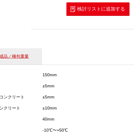
ー
ル
検討リストに追加する
ス
キ
ャ
ナ
(D
－
TECT150CNT)
成品／梱包重量
個
150mm
±5mm
コンクリート
±5mm
ンクリート
±10mm
40mm
-10℃〜+50℃