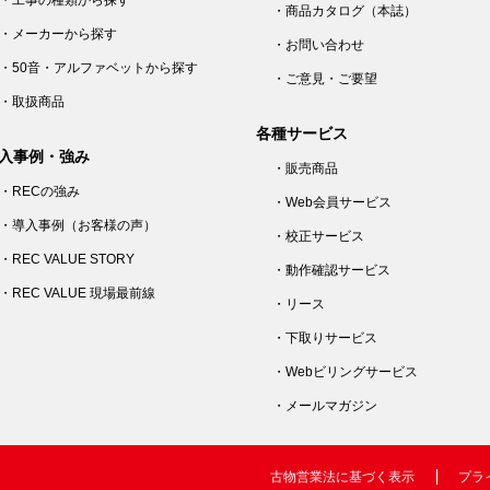
・工事の種類から探す
・商品カタログ（本誌）
・メーカーから探す
・お問い合わせ
・50音・アルファベットから探す
・ご意見・ご要望
・取扱商品
各種サービス
入事例・強み
・販売商品
・RECの強み
・Web会員サービス
・導入事例（お客様の声）
・校正サービス
・REC VALUE STORY
・動作確認サービス
・REC VALUE 現場最前線
・リース
・下取りサービス
・Webビリングサービス
・メールマガジン
古物営業法に基づく表示
プラ