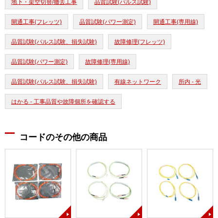
地下・架空切替/撤去工事
品質試験(パルス試験)
開通工事(フレッツ)
品質試験(パワー測定)
開通工事(専用線)
品質試験(パルス試験、損失試験)
故障修理(フレッツ)
品質試験(パワー測定)
故障修理(専用線)
品質試験(パルス試験、損失試験)
有線ネットワーク
所内 - 光
はかる - 工事品質や故障個所を確認する
コードのその他の商品