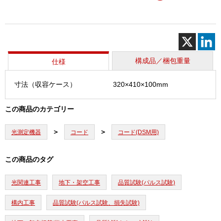
光
コ
ー
ド
(キ
ッ
構成品／梱包重量
仕様
ト)
個
寸法（収容ケース）
320×410×100mm
この商品のカテゴリー
光測定機器
コード
コード(DSM用)
この商品のタグ
光関連工事
地下・架空工事
品質試験(パルス試験)
構内工事
品質試験(パルス試験、損失試験)