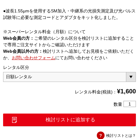
●波長1.55μmを使用するSM加入・中継系の光損失測定及び光パルス
試験等に必要な測定コードとアダプタをキット化しました。
※スーパーレンタル料金（月額）について
Web会員の方：
ご希望のレンタル区分を検討リストに追加すること
で専用ご注文サイトからご確認いただけます
Web会員以外の方：
検討リストへ追加してお見積をご依頼いただく
か、
お問い合わせフォーム
にてお問い合わせください
レンタル区分
¥
1,600
レンタル料金(税抜)：
1.5DS
数量
損
失
検討リストに追加する
測
定
検討リストとは？
用