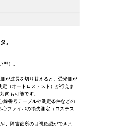
ータ。
.7型）。
源側が波長を切り替えると、受光側が
測定（オートロステスト）が行えま
の対向も可能です。
ら心線番号テーブルや測定条件などの
多心ファイバの損失測定（ロステス
認や、障害箇所の目視確認ができま