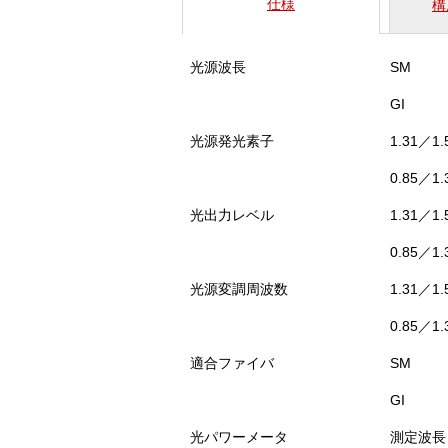
仕様
構
光源波長
SM
GI
光源発光素子
1.31／1.
0.85／1.
光出力レベル
1.31／1.
0.85／1.
光源変調周波数
1.31／1.
0.85／1.
適合ファイバ
SM
GI
光パワーメータ
測定波長