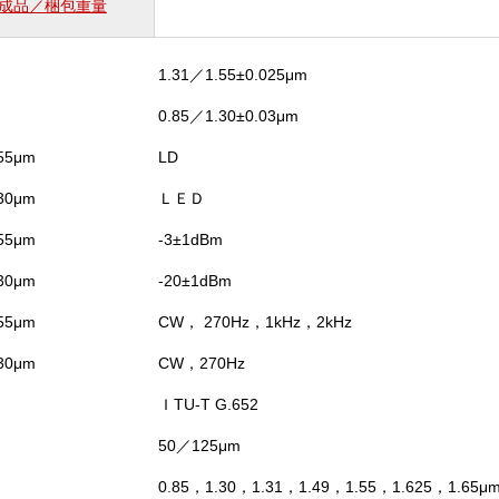
成品／梱包重量
タ
(SM・
MM0.85)
1.31／1.55±0.025μm
個
0.85／1.30±0.03μm
55μm
LD
30μm
ＬＥＤ
55μm
-3±1dBm
30μm
-20±1dBm
55μm
CW， 270Hz，1kHz，2kHz
30μm
CW，270Hz
ＩTU‐T G.652
50／125μm
0.85，1.30，1.31，1.49，1.55，1.625，1.65μ