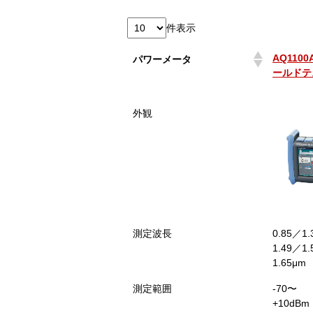
件表示
AQ110
パワーメータ
ールドテス
AQ110
パワーメータ
外観
ールドテス
測定波長
0.85／1
1.49／1
1.65μm
測定範囲
-70〜
+10dB