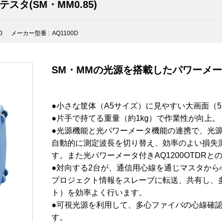
スタ(SM・MM0.85)
0
メーカー型番 :
AQ1100D
SM・MMの光源を搭載したパワーメ
●小さな筐体（A5サイズ）に見やすい大画面（5
●片手で持てる重量（約1kg）で作業性が向上。
●光源機能と光パワーメータ機能の連携で、光
自動的に測定波長を切り替え、効率のよい損失
す。また光パワーメータ付きAQ1200OTDRと
●対向する2台が、通信用心線を通じマスタか
プロジェクト情報をスレーブに転送、共有し、
ト）を効率よく行います。
●可視光源を利用して、多心ファイバの心線確
す。