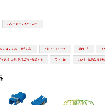
パワーメータ(SM・GI用)
験(パルス試験、損失試験)
有線ネットワーク
構内 - 光
は
ーブル設備に対し設備品質を確認する
宅内 - 光
はかる - 設備品質を
品