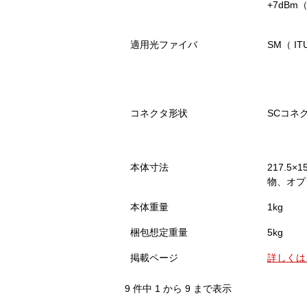
+7dBm
適用光ファイバ
SM（ IT
コネクタ形状
SCコネ
本体寸法
217.5×
物、オプ
本体重量
1kg
梱包想定重量
5kg
掲載ページ
詳しくは
9 件中 1 から 9 まで表示