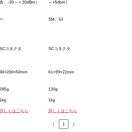
合、-30～＋20dBm）
～+5dbm）
ー
SM、GI
SM（ ITU-T G.65
SCコネクタ
SCコネクタ
FC／SC／LC／フ
ール2.5φ／フェル
1.25φ
90×200×50mm
61×99×22mm
76×153×43mm
285g
130g
280g
1kg
1kg
4kg
詳しくはこちら
詳しくはこちら
詳しくはこちら
❮
1
❯