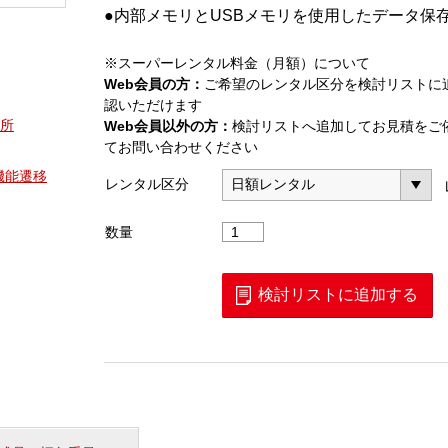
●内部メモリとUSBメモリを使用したデータ保
※スーパーレンタル料金（月額）について
Web会員の方：
ご希望のレンタル区分を検討リストに
認いただけます
所
Web会員以外の方：
検討リストへ追加してお見積をご
てお問い合わせください
の機能遷移
レンタル区分
AQ1100D
数量
マ
ル
チ
検討リストに追加する
フ
ィ
ー
ル
ド
テ
ス