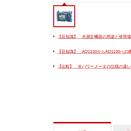
【豆知識】 光測定機器の用途と使用場
【豆知識】 AQ2150からAQ1100へ
【比較】 光パワーメータの仕様の違い