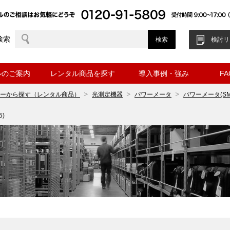
検索
検討リ
ルのご案内
レンタル商品を探す
導入事例・強み
F
ーから探す（レンタル商品）
光測定機器
パワーメータ
パワーメータ(SM
)