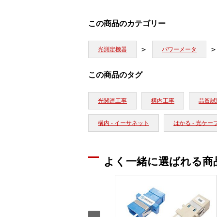
この商品のカテゴリー
光測定機器
パワーメータ
この商品のタグ
光関連工事
構内工事
品質試
構内 - イーサネット
はかる - 光ケ
よく一緒に選ばれる商