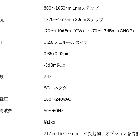
800〜1650nm 1nmステップ
設定
1270〜1610nm 20nmステップ
-70〜+10dBm（CW）：-70〜+7dBm（CHOP）
ト
2.5フェルールタイプ
φ
0.65±0.02μm
-3dBm以上
数
2Hz
SCコネクタ
電圧
100〜240VAC
周波数
50〜60Hz
約1kg
217.5×157×74mm ※突起物、オプションを含