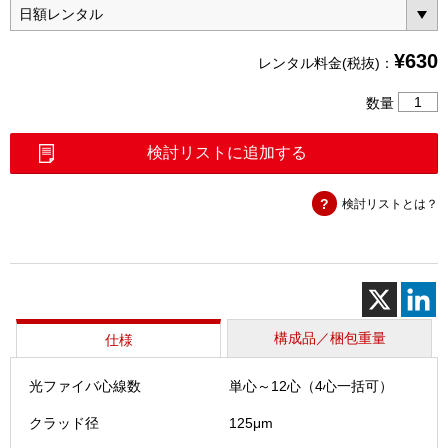
¥
630
レンタル料金(税抜)：
多
数量
心
光
検討リストに追加する
フ
ァ
検討リストとは？
イ
バ
ス
ト
リ
ッ
パ
構成品／梱包重量
仕様
（RS0
個
光ファイバ心線数
単心～12心（4心一括可）
クラッド径
125μm