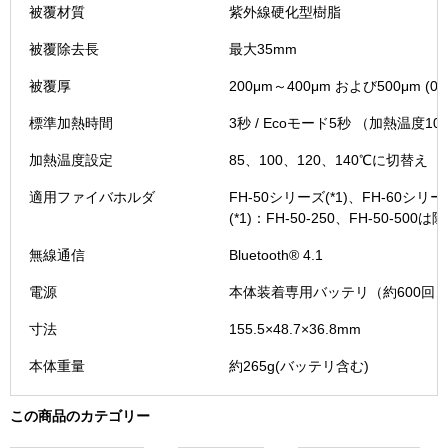
被覆材質
紫外線硬化型樹脂
被覆除去長
最大35mm
被覆厚
200μm～400μm および500μm
標準加熱時間
3秒 / Ecoモード5秒 （加熱温度1
加熱温度設定
85、100、120、140℃に切替え
適用ファイバホルダ
FH-50シリーズ(*1)、FH-60シリ
(*1)：FH-50-250、FH-50-500は
無線通信
Bluetooth® 4.1
電源
本体装着専用バッテリ（約600回
寸法
155.5×48.7×36.8mm
本体重量
約265g(バッテリ含む)
この商品のカテゴリー