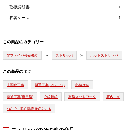
取扱説明書
1
収容ケース
1
この商品のカテゴリー
光ファイバ接続機器
ストリッパ
ホットストリッパ
この商品のタグ
光関連工事
開通工事(フレッツ)
心線接続
開通工事(専用線)
心線接続
有線ネットワーク
宅内 - 光
つなぐ - 単心融着接続をする