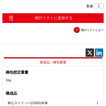
単
数量
心
ス
検討リストに追加する
ト
リ
検討リストとは？
ッ
パ
（SS0
個
構成品／梱包重量
梱包想定重量
1kg
構成品
単心ストリッパ(SS05)本体
1