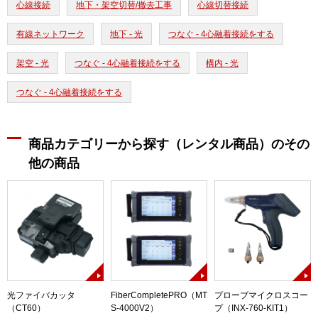
心線接続
地下・架空切替/撤去工事
心線切替接続
有線ネットワーク
地下 - 光
つなぐ - 4心融着接続をする
架空 - 光
つなぐ - 4心融着接続をする
構内 - 光
つなぐ - 4心融着接続をする
商品カテゴリーから探す（レンタル商品）のその
他の商品
光ファイバカッタ
FiberCompletePRO（MT
プローブマイクロスコー
（CT60）
S-4000V2）
プ（INX-760-KIT1）