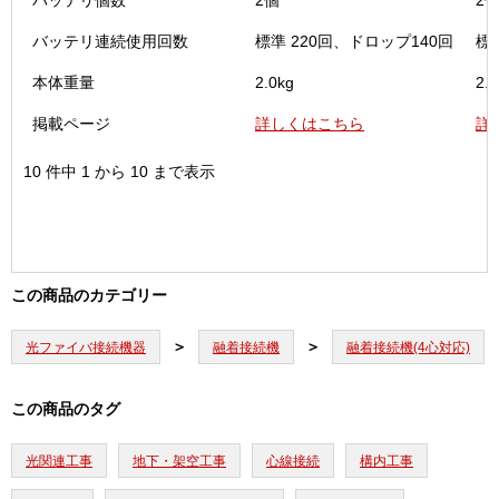
バッテリ個数
2個
2
バッテリ連続使用回数
標準 220回、ドロップ140回
標
本体重量
2.0kg
2.0
掲載ページ
詳しくはこちら
詳
10 件中 1 から 10 まで表示
この商品のカテゴリー
光ファイバ接続機器
融着接続機
融着接続機(4心対応)
この商品のタグ
光関連工事
地下・架空工事
心線接続
構内工事