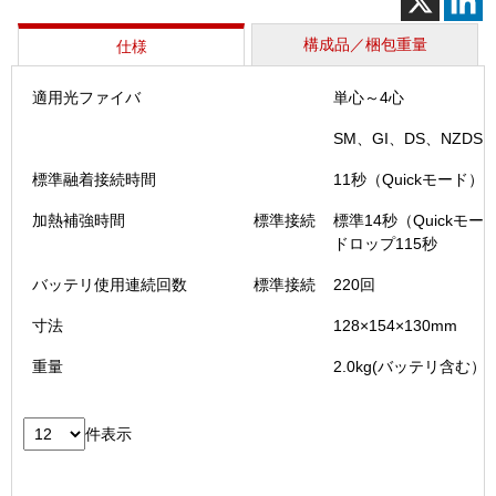
個
構成品／梱包重量
仕様
適用光ファイバ
単心～4心
SM、GI、DS、NZDS、
標準融着接続時間
11秒（Quickモード）
加熱補強時間
標準接続
標準14秒（Quickモー
ドロップ115秒
バッテリ使用連続回数
標準接続
220回
寸法
128×154×130mm
重量
2.0kg(バッテリ含む）
件表示