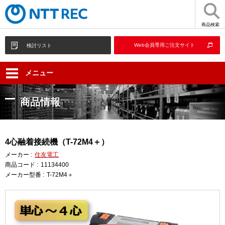
商品検索
Web会員専用ご注文サイト
検討リスト
メニュー
商品情報
4心融着接続機（T-72M4＋）
メーカー :
住友電工
商品コード :
11134400
メーカー型番 :
T-72M4＋