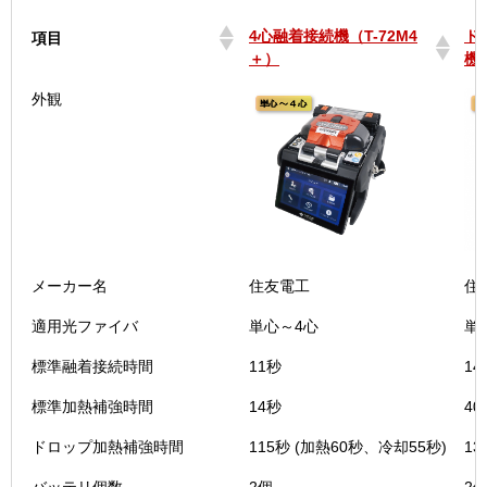
4心融着接続機（T-72M4
ド
項目
＋）
機 
4心融着接続機（T-72M4
ド
項目
外観
＋）
機 
メーカー名
住友電工
住
適用光ファイバ
単心～4心
単
標準融着接続時間
11秒
14
標準加熱補強時間
14秒
40
ドロップ加熱補強時間
115秒 (加熱60秒、冷却55秒)
13