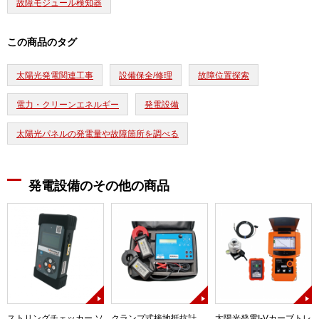
故障モジュール検知器
この商品のタグ
太陽光発電関連工事
設備保全/修理
故障位置探索
電力・クリーンエネルギー
発電設備
太陽光パネルの発電量や故障箇所を調べる
発電設備のその他の商品
ストリングチェッカー ソ
クランプ式接地抵抗計
太陽光発電I-Vカーブトレ