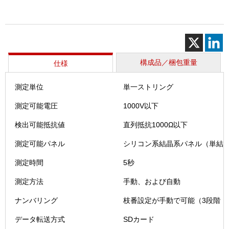
ェ
ッ
カ
ー
ソ
ラ
構成品／梱包重量
仕様
メ
ン
測定単位
単一ストリング
テ-
Z（SZ-
測定可能電圧
1000V以下
200）
校
検出可能抵抗値
直列抵抗1000Ω以下
正
測定可能パネル
シリコン系結晶系パネル（単結晶
証
付
測定時間
5秒
個
測定方法
手動、および自動
ナンバリング
枝番設定が手動で可能（3段階：サイ
データ転送方式
SDカード