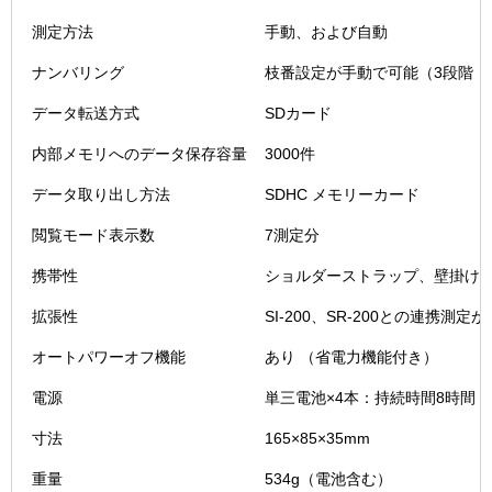
測定方法
手動、および自動
ナンバリング
枝番設定が手動で可能（3段階：サイ
データ転送方式
SDカード
内部メモリへのデータ保存容量
3000件
データ取り出し方法
SDHC メモリーカード
閲覧モード表示数
7測定分
携帯性
ショルダーストラップ、壁掛け
拡張性
SI-200、SR-200との連携測定
オートパワーオフ機能
あり （省電力機能付き）
電源
単三電池×4本：持続時間8時間
寸法
165×85×35mm
重量
534g（電池含む）