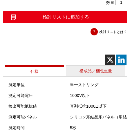
ス
数量
ト
リ
検討リストに追加する
ン
グ
検討リストとは？
チ
ェ
ッ
カ
ー
ソ
ラ
構成品／梱包重量
仕様
メ
ン
測定単位
単一ストリング
テ-
Z（SZ-
測定可能電圧
1000V以下
200）
個
検出可能抵抗値
直列抵抗1000Ω以下
測定可能パネル
シリコン系結晶系パネル（単結晶
測定時間
5秒