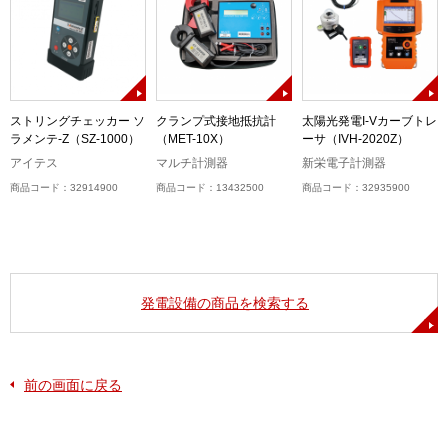
ストリングチェッカー ソ
クランプ式接地抵抗計
太陽光発電I-Vカーブトレ
ラメンテ-Z（SZ-1000）
（MET-10X）
ーサ（IVH-2020Z）
アイテス
マルチ計測器
新栄電子計測器
商品コード：32914900
商品コード：13432500
商品コード：32935900
発電設備の商品を検索する
前の画面に戻る