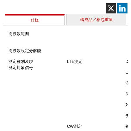
個
構成品／梱包重量
仕様
周波数範囲
周波数設定分解能
測定種別及び
LTE測定
Du
測定対象信号
Cyc
測
測
対
チ
CW測定
被