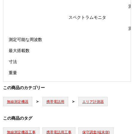
測
スペクトラムモニタ
被
測
測定可能な周波数
最大搭載数
寸法
重量
この商品のカテゴリー
無線測定機器
携帯電話用
エリア計測器
この商品のタグ
無線測定機器工事
携帯電話用工事
保守調査(端末側)