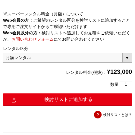
※スーパーレンタル料金（月額）について
Web会員の方：
ご希望のレンタル区分を検討リストに追加すること
で専用ご注文サイトからご確認いただけます
Web会員以外の方：
検討リストへ追加してお見積をご依頼いただく
か、
お問い合わせフォーム
にてお問い合わせください
レンタル区分
¥
123,000
レンタル料金(税抜)：
LTE
数量
測
定
検討リストに追加する
ユ
ニ
検討リストとは？
ッ
ト
B・
Ⅱ(MU8