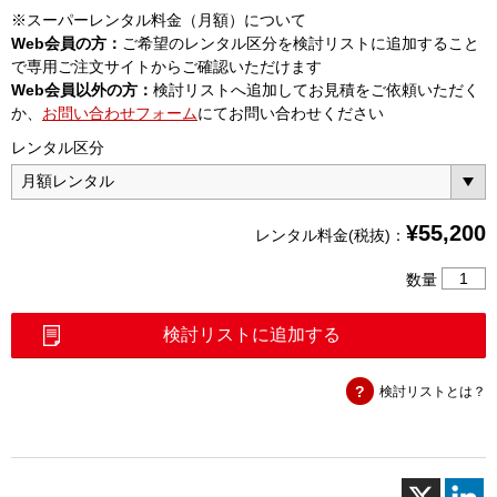
※スーパーレンタル料金（月額）について
Web会員の方：
ご希望のレンタル区分を検討リストに追加すること
で専用ご注文サイトからご確認いただけます
Web会員以外の方：
検討リストへ追加してお見積をご依頼いただく
か、
お問い合わせフォーム
にてお問い合わせください
レンタル区分
¥
55,200
レンタル料金(税抜)：
mmWav
数量
ア
ン
検討リストに追加する
テ
ナ
検討リストとは？
（Z203
個