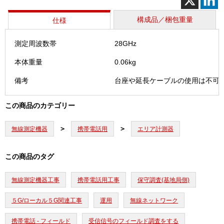
構成品／梱包重量
仕様
測定周波数帯
28GHz
本体重量
0.06kg
備考
台座や延長ケーブルの使用は不可
この商品のカテゴリー
無線測定機器
携帯電話用
エリア計測器
この商品のタグ
無線測定機器工事
携帯電話用工事
保守調査(基地局側)
５G/ローカル５G関連工事
運用
無線ネットワーク
携帯電話 - フィールド
受信信号のフィールド調査をする