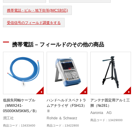
携帯電話 - ビル・地下街等(IMCS対応)
受信信号のフィールド調査をする
携帯電話 – フィールドのその他の商品
低損失同軸ケーブル
ハンドヘルドスペクトラ
アンテナ固定用アルミ三
（MWX241-
ムアナライザ（FSH13）
脚（№281）
05000KMSKMS／B）
Ⅱ
Aaronia AG
潤工社
Rohde ＆ Schwarz
商品コード：13429000
商品コード：13433400
商品コード：13422800