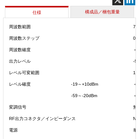
（CDX-
TMS13
構成品／梱包重量
仕様
個
周波数範囲
70
周波数ステップ
0.
周波数確度
＜
出力レベル
-5
レベル可変範囲
1d
レベル確度
-19～+10dBm
＜±
-59～-20dBm
＜±
変調信号
無
RF出力コネクタ／インピーダンス
N
電源
単