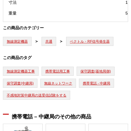
寸法
12
重量
5
この商品のカテゴリー
無線測定機器
共通
ベクトル・RF信号発生器
この商品のタグ
無線測定機器工事
携帯電話用工事
保守調査(基地局側)
保守調査(中継局)
無線ネットワーク
携帯電話 - 中継局
不感地対策中継局の送受信試験をする
携帯電話 – 中継局のその他の商品