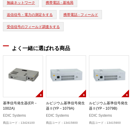
無線ネットワーク
携帯電話 - 基地局
送信信号・電力の測定をする
携帯電話 - フィールド
受信信号のフィールド調査をする
よく一緒に選ばれる商品
生
基準信号発生器(ER－
ルビジウム基準信号発生
ルビジウム基準信号発生
1002A)
器Ⅱ(YP－1079A)
器Ⅱ(YP－1079B)
EDIC Systems
EDIC Systems
EDIC Systems
商品コード：13424100
商品コード：13415800
商品コード：13415900