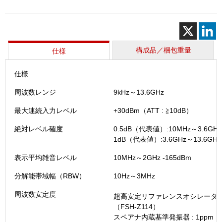
ペ
ク
ト
ラ
ム
構成品／梱包重量
仕様
ア
ナ
仕様
ラ
イ
周波数レンジ
9kHz～13.6GHz
ザ
（FSH
最大連続入力レベル
+30dBm（ATT : ≧10dB）
Ⅱ
絶対レベル確度
0.5dB（代表値）:10MHz～3.6GHz
個
1dB（代表値）:3.6GHz～13.6GHz
表示平均雑音レベル
10MHz～2GHz -165dBm
分解能帯域幅（RBW）
10Hz～3MHz
周波数安定度
超高安定リファレンスオシレータ: 3.
（FSH-Z114）
スペアナ内蔵基準発振器 : 1ppm（