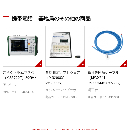
携帯電話 – 基地局のその他の商品
3
スペクトラムマスタ
自動測定ソフトウェア
低損失同軸ケーブル
（MS2720T）20GHz
（MS2080A
（MWX241-
MS2090A）
05000KMSKMS／B）
アンリツ
メジャーシップラボ
潤工社
商品コード：13433700
商品コード：13433900
商品コード：13433400