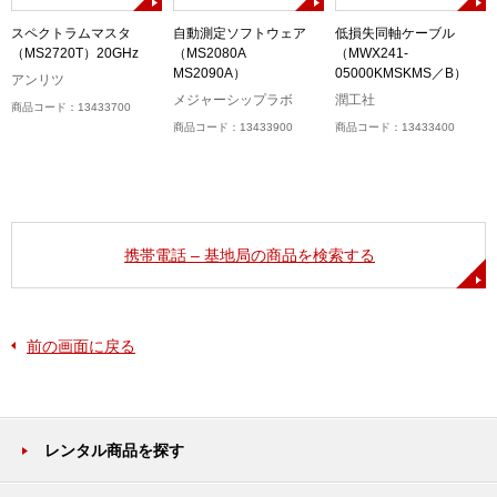
3
スペクトラムマスタ
自動測定ソフトウェア
低損失同軸ケーブル
（MS2720T）20GHz
（MS2080A
（MWX241-
MS2090A）
05000KMSKMS／B）
アンリツ
メジャーシップラボ
潤工社
商品コード：13433700
商品コード：13433900
商品コード：13433400
携帯電話 – 基地局の商品を検索する
前の画面に戻る
レンタル商品を探す