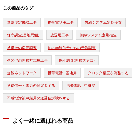
この商品のタグ
無線測定機器工事
携帯電話用工事
無線システム定期検査
保守調査(基地局側)
放送用工事
無線システム定期検査
放送波の保守調査
他の無線信号からの干渉調査
その他の無線方式用工事
保守調査(無線送信器)
無線ネットワーク
携帯電話 - 基地局
クロック精度を調整する
送信信号・電力の測定をする
携帯電話 - 中継局
不感地対策中継局の送受信試験をする
よく一緒に選ばれる商品