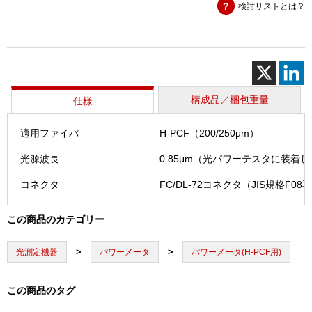
検討リストとは？
ッ
ト
セ
ッ
ト
(CAT
－
構成品／梱包重量
仕様
7202)
個
適用ファイバ
H-PCF（200/250μm）
光源波長
0.85μm（光パワーテスタに装着
コネクタ
FC/DL-72コネクタ（JIS規格F08
この商品のカテゴリー
光測定機器
パワーメータ
パワーメータ(H-PCF用)
この商品のタグ