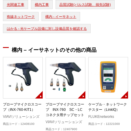
光関連工事
構内工事
品質試験(パルス試験、損失試験)
有線ネットワーク
構内 - イーサネット
はかる - 光ケーブル設備に対し設備品質を確認する
構内 – イーサネットのその他の商品
プローブマイクロスコー
プローブマイクロスコー
ケーブル・ネットワーク
プ（INX-760-KIT1）
プ INX-760 SC・LC
テスター（LinkIQ）
ル
コネクタ用チップセット
）
VIAVIソリューションズ
FLUKEnetworks
VIAVIソリューションズ
商品コード：12408100
商品コード：12221000
商品コード：12407900