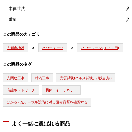
本体寸法
約9
重量
約
この商品のカテゴリー
光測定機器
パワーメータ
パワーメータ(H-PCF用)
この商品のタグ
光関連工事
構内工事
品質試験(パルス試験、損失試験)
有線ネットワーク
構内 - イーサネット
はかる - 光ケーブル設備に対し設備品質を確認する
よく一緒に選ばれる商品