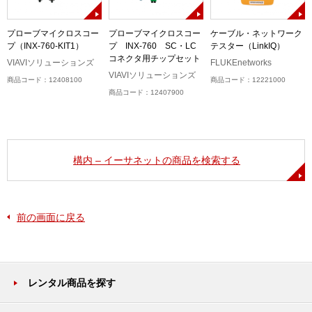
プローブマイクロスコー
プローブマイクロスコー
ケーブル・ネットワーク
プ（INX-760-KIT1）
プ INX-760 SC・LC
テスター（LinkIQ）
ル
コネクタ用チップセット
）
VIAVIソリューションズ
FLUKEnetworks
VIAVIソリューションズ
商品コード：12408100
商品コード：12221000
商品コード：12407900
構内 – イーサネットの商品を検索する
前の画面に戻る
レンタル商品を探す