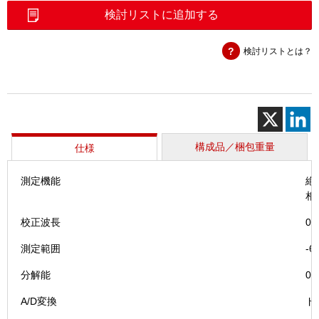
ワ
検討リストに追加する
ー
テ
検討リストとは？
ス
タ
(CAT)
個
構成品／梱包重量
仕様
測定機能
絶
相
校正波長
0.
測定範囲
-
分解能
0
A/D変換
ド