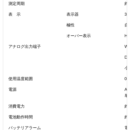
測定周期
約
表 示
表示器
3
極性
自
オーバー表示
H
アナログ出力端子
W
D
小
使用温度範囲
0
電源
A
単
消費電力
約
電池動作時間
約
バッテリアラーム
電