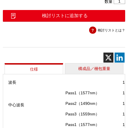
光
数量
波
長
検討リストに追加する
分
割
検討リストとは？
フ
ィ
ル
タ
ー
（WDM
個
構成品／梱包重量
仕様
波長
14
Pass1（1577nm）
15
Pass2（1490nm）
14
中心波長
Pass3（1559nm）
15
Pass1（1577nm）
15