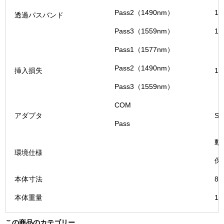
Pass2（1490nm）
14
透過パスバンド
Pass3（1559nm）
15
Pass1（1577nm）
Pass2（1490nm）
挿入損失
1.
Pass3（1559nm）
COM
アダプタ
S
Pass
動
環境仕様
保
本体寸法
88
本体重量
10
この商品のカテゴリー