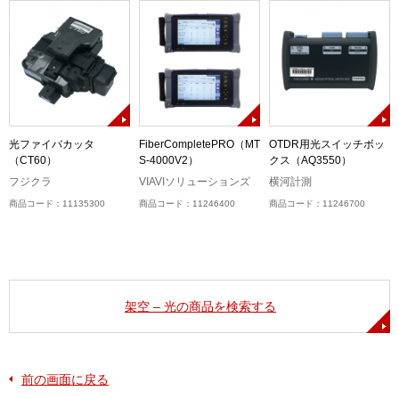
接
光ファイバカッタ
FiberCompletePRO（MT
OTDR用光スイッチボッ
（CT60）
S-4000V2）
クス（AQ3550）
フジクラ
VIAVIソリューションズ
横河計測
商品コード：11135300
商品コード：11246400
商品コード：11246700
架空 – 光の商品を検索する
前の画面に戻る