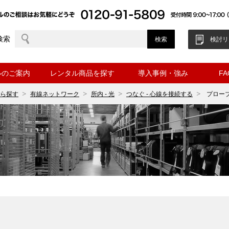
検索
検討リ
ルのご案内
レンタル商品を探す
導入事例・強み
F
ら探す
有線ネットワーク
所内 - 光
つなぐ - 心線を接続する
プローブ