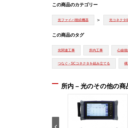
この商品のカテゴリー
光ファイバ接続機器
光コネクタ
この商品のタグ
光関連工事
所内工事
心線接続
つなぐ - SCコネクタを組み立てる
構
所内 – 光のその他の商