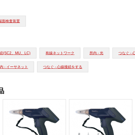
端面検査装置
(SC2、MU、LC)
有線ネットワーク
所内 - 光
つなぐ -
内 - イーサネット
つなぐ - 心線接続をする
品