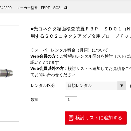
242800
メーカー型番 :
FBPT－SC2－XL
●光コネクタ端面検査装置ＦＢＰ－ＳＤ０１（NT
用するＳＣ２コネクタアダプタ用プローブチッ
※スーパーレンタル料金（月額）について
Web会員の方：
ご希望のレンタル区分を検討リストに
認いただけます
Web会員以外の方：
検討リストへ追加してお見積をご
てお問い合わせください
レンタル区分
プ
数量
ロ
ー
ブ
検討リストに追加する
チ
ッ