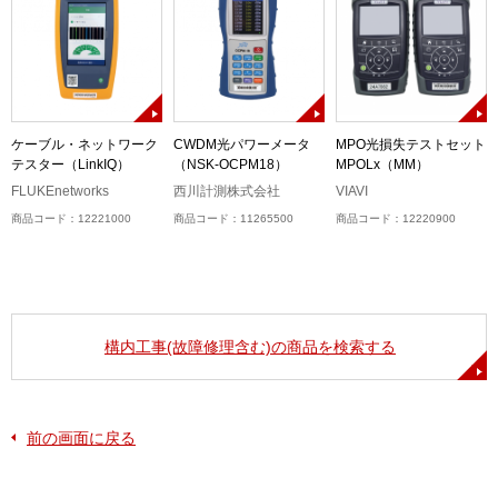
ケーブル・ネットワーク
CWDM光パワーメータ
MPO光損失テストセット
テスター（LinkIQ）
（NSK-OCPM18）
MPOLx（MM）
ル
）
FLUKEnetworks
西川計測株式会社
VIAVI
商品コード：12221000
商品コード：11265500
商品コード：12220900
構内工事(故障修理含む)の商品を検索する
前の画面に戻る