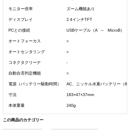
モニター倍率
ズーム機能あり
ディスプレイ
2.4インチTFT
PCとの接続
USBケーブル（A – MicroB）
オートフォーカス
○
オートセンタリング
○
コネクタクリーナ
-
自動合否判定機能
○
電源（バッテリー駆動時間）
AC、ニッケル水素バッテリー（8
寸法
183×47×37mm
本体重量
240g
この商品のカテゴリー