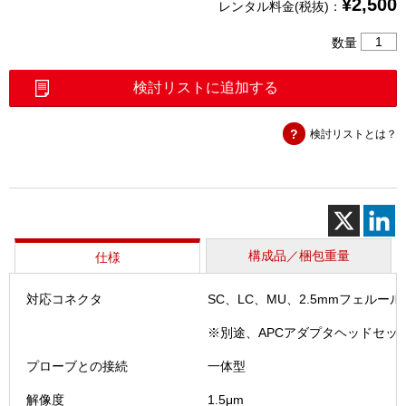
¥
2,500
レンタル料金(税抜)：
光
数量
コ
ネ
検討リストに追加する
ク
タ
検討リストとは？
端
面
検
査
装
置
（FOC
構成品／梱包重量
仕様
Flex2）
個
対応コネクタ
SC、LC、MU、2.5mmフェルール
※別途、APCアダプタヘッドセット
プローブとの接続
一体型
解像度
1.5μm