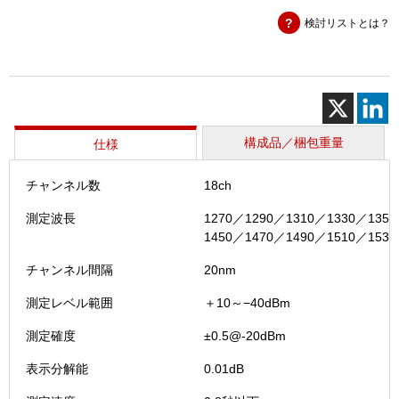
ー
検討リストとは？
メ
ー
タ
（NSK-
OCPM
個
構成品／梱包重量
仕様
チャンネル数
18ch
測定波長
1270／1290／1310／1330／135
1450／1470／1490／1510／153
チャンネル間隔
20nm
測定レベル範囲
＋10～−40dBm
測定確度
±0.5@-20dBm
表示分解能
0.01dB