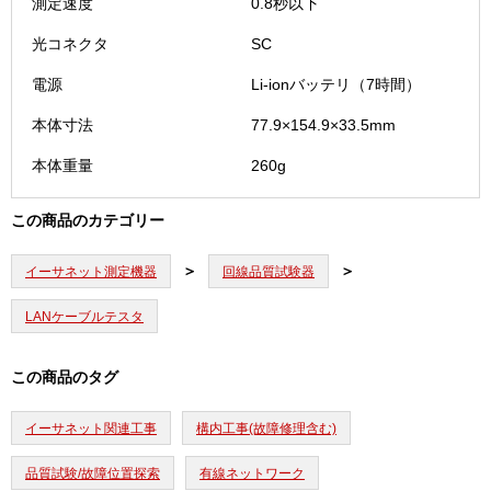
測定速度
0.8秒以下
光コネクタ
SC
電源
Li-ionバッテリ（7時間）
本体寸法
77.9×154.9×33.5mm
本体重量
260g
この商品のカテゴリー
イーサネット測定機器
回線品質試験器
LANケーブルテスタ
この商品のタグ
イーサネット関連工事
構内工事(故障修理含む)
品質試験/故障位置探索
有線ネットワーク