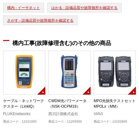
構内 - イーサネット
はかる - 設備品質や故障個所を確認する
さがす - 設備品質や故障個所を確認する
構内工事(故障修理含む)のその他の商品
ケーブル・ネットワーク
CWDM光パワーメータ
MPO光損失テストセット
テスター（LinkIQ）
（NSK-OCPM18）
MPOLx（MM）
ル
）
FLUKEnetworks
西川計測株式会社
VIAVI
商品コード：12221000
商品コード：11265500
商品コード：12220900