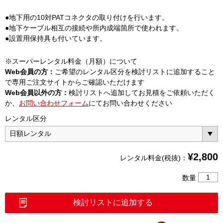
●地下用の10対PATコネクタの取り付けを行います。
●地下ケーブル相互の接続や所内成端箇所で使われます。
●設置用保持具も付いています。
※スーパーレンタル料金（月額）について
Web会員の方：
ご希望のレンタル区分を検討リストに追加すること
で専用ご注文サイトからご確認いただけます
Web会員以外の方：
検討リストへ追加してお見積をご依頼いただく
か、
お問い合わせフォーム
にてお問い合わせください
レンタル区分
¥
2,800
レンタル料金(税抜)：
PAT
数量
普
通
検討リストに追加する
接
続