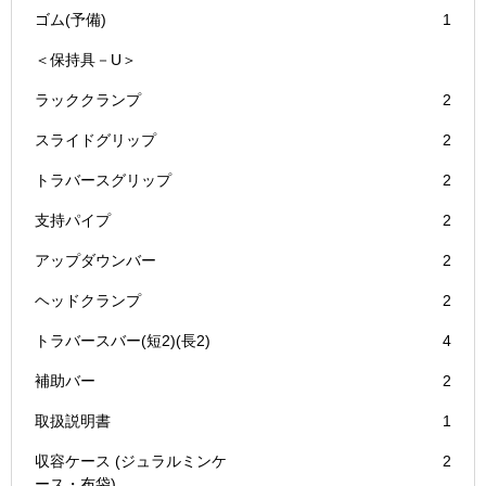
ゴム(予備)
1
＜保持具－U＞
ラッククランプ
2
スライドグリップ
2
トラバースグリップ
2
支持パイプ
2
アップダウンバー
2
ヘッドクランプ
2
トラバースバー(短2)(長2)
4
補助バー
2
取扱説明書
1
収容ケース (ジュラルミンケ
2
ース・布袋)