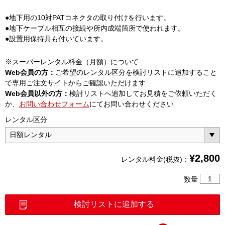
●地下用の10対PATコネクタの取り付けを行います。
●地下ケーブル相互の接続や所内成端箇所で使われます。
●設置用保持具も付いています。
※スーパーレンタル料金（月額）について
Web会員の方：
ご希望のレンタル区分を検討リストに追加すること
で専用ご注文サイトからご確認いただけます
Web会員以外の方：
検討リストへ追加してお見積をご依頼いただく
か、
お問い合わせフォーム
にてお問い合わせください
レンタル区分
¥
2,800
レンタル料金(税抜)：
PAT
数量
普
通
検討リストに追加する
接
続