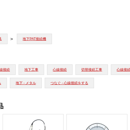
具
地下PAT接続機
線接続
地下工事
心線接続
切替接続工事
心線接
る
地下 - メタル
つなぐ - 心線接続をする
品