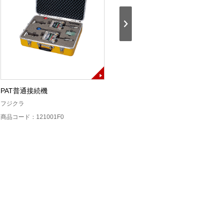
PAT普通接続機
PAT普通接続機
デ
フジクラ
CORNING
高
商品コード：121001F0
商品コード：121001S0
商