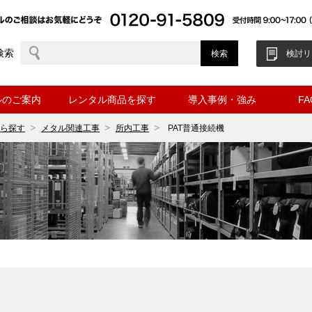
検索
検討リ
ルのご案内
レンタル商品を探す
導入事例・強み
F
ら探す
メタル関連工事
所内工事
PAT普通接続機