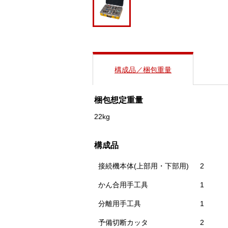
構成品／梱包重量
梱包想定重量
22kg
構成品
接続機本体(上部用・下部用)
2
かん合用手工具
1
分離用手工具
1
予備切断カッタ
2