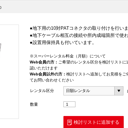
0
●地下用の10対PATコネクタの取り付けを行い
●地下ケーブル相互の接続や所内成端箇所で使
●設置用保持具も付いています。
※スーパーレンタル料金（月額）について
Web会員の方：
ご希望のレンタル区分を検討リストに
認いただけます
Web会員以外の方：
検討リストへ追加してお見積をご
てお問い合わせください
レンタル区分
PAT
数量
普
通
接
検討リストに追加する