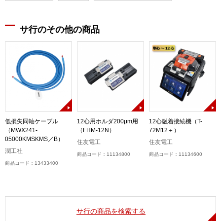
サ行のその他の商品
低損失同軸ケーブル
12心用ホルダ200μm用
12心融着接続機（T-
（MWX241-
（FHM-12N）
72M12＋）
05000KMSKMS／B）
住友電工
住友電工
潤工社
商品コード：11134800
商品コード：11134600
商品コード：13433400
サ行の商品を検索する