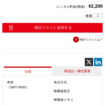
¥
2,200
レンタル料金(税抜)：
膜
数量
厚
計
検討リストに追加する
（SWT-
9000F
検討リストとは？
個
構成品／梱包重量
仕様
本体
表示方式
（SWT-9000）
検量線校正
検量線メモリ