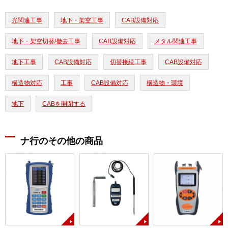
光関連工事
地下・架空工事
CAB設備対応
地下・架空切替/撤去工事
CAB設備対応
メタル関連工事
地下工事
CAB設備対応
切替接続工事
CAB設備対応
構造物対応
工事
CAB設備対応
構造物・環境
地下
CABを開閉する
ナ行のその他の商品