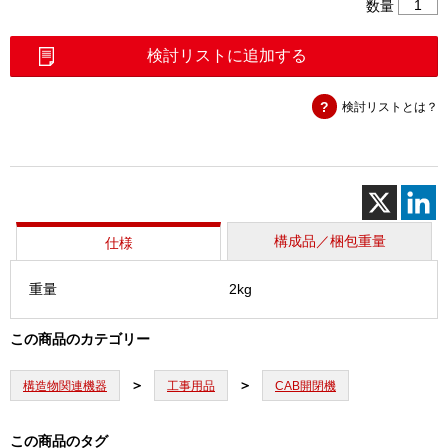
CAB
数量
開
閉
検討リストに追加する
器
4
検討リストとは？
穴
蓋
用
連
結
パ
イ
構成品／梱包重量
仕様
プ
個
重量
2kg
この商品のカテゴリー
構造物関連機器
工事用品
CAB開閉機
この商品のタグ