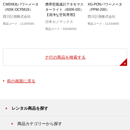
ル
CWDM光パワーメータ
携帯型風速計アネモマス
XG-PONパワーメータ
（NSK-OCPM18）
ターライト（6006-D0）
（PPM-200）
【清浄な空気専用】
西川計測株式会社
西川計測株式会社
日本カノマックス
商品コード：11265500
商品コード：11244900
商品コード：32936000
ナ行の商品を検索する
前の画面に戻る
レンタル商品を探す
商品カテゴリーから探す