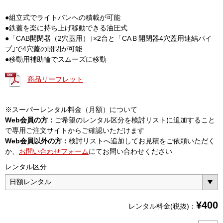
●組立式でライトバンへの積載が可能
●鉄蓋を楽に持ち上げ移動できる油圧式
●「CAB開閉器（2穴蓋用）｣×2台と「CAＢ開閉器4穴蓋用連結パイ
プ｣で4穴蓋の開閉が可能
●移動用補助輪でスムーズに移動
商品リーフレット
※スーパーレンタル料金（月額）について
Web会員の方：
ご希望のレンタル区分を検討リストに追加すること
で専用ご注文サイトからご確認いただけます
Web会員以外の方：
検討リストへ追加してお見積をご依頼いただく
か、
お問い合わせフォーム
にてお問い合わせください
レンタル区分
¥
400
レンタル料金(税抜)：