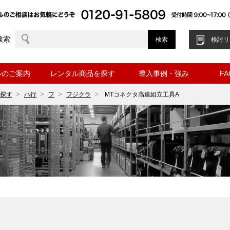
検索
検討リ
ルのご案内
レンタル商品を探す
導入事例・強み
F
探す
ハ行
フ
フジクラ
MTコネクタ高速組立工具A