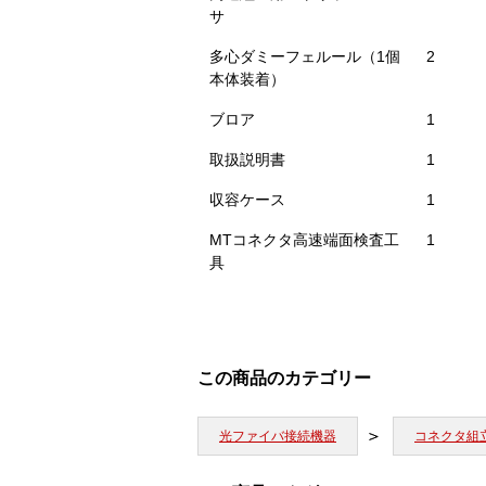
サ
多心ダミーフェルール（1個
2
本体装着）
ブロア
1
取扱説明書
1
収容ケース
1
MTコネクタ高速端面検査工
1
具
この商品のカテゴリー
光ファイバ接続機器
コネクタ組