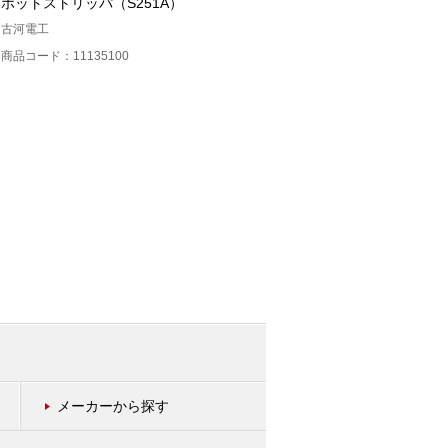
ホットストリッパ（S251A）
ドロップ対応単心融着接続機
（45SD）
古河電工
フジクラ
商品コード：11135100
商品コード：11134100
メーカーから探す