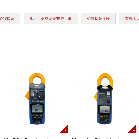
心線接続
地下・架空切替/撤去工事
心線切替接続
有線ネ