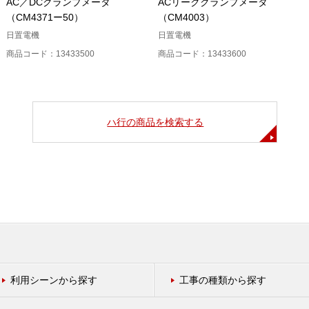
AC／DCクランプメータ
ACリーククランプメータ
（CM4371ー50）
（CM4003）
日置電機
日置電機
商品コード：13433500
商品コード：13433600
ハ行の商品を検索する
利用シーンから探す
工事の種類から探す