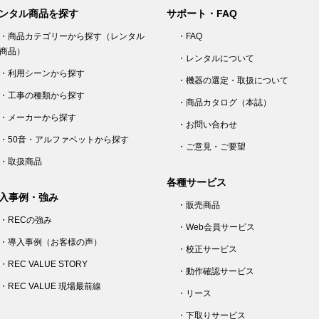
ンタル商品を探す
サポート・FAQ
・商品カテゴリーから探す（レンタル
・FAQ
商品）
・レンタルについて
・利用シーンから探す
・機器の選定・取扱について
・工事の種類から探す
・商品カタログ（本誌）
・メーカーから探す
・お問い合わせ
・50音・アルファベットから探す
・ご意見・ご要望
・取扱商品
各種サービス
入事例・強み
・販売商品
・RECの強み
・Web会員サービス
・導入事例（お客様の声）
・校正サービス
・REC VALUE STORY
・動作確認サービス
・REC VALUE 現場最前線
・リース
・下取りサービス