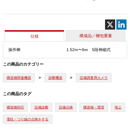
カ
メ
ラ
ケ
ー
ブ
構成品／梱包重量
仕様
ル
支
操作棒
1.52m〜6m 5段伸縮式
持
工
この商品のカテゴリー
具
セ
ッ
構造物関連機器
診断機器
設備調査用カメラ
ト
個
この商品のタグ
構造物対応
設備診断
設備点検
構造物・環境
地上
電柱・つり線の点検をする