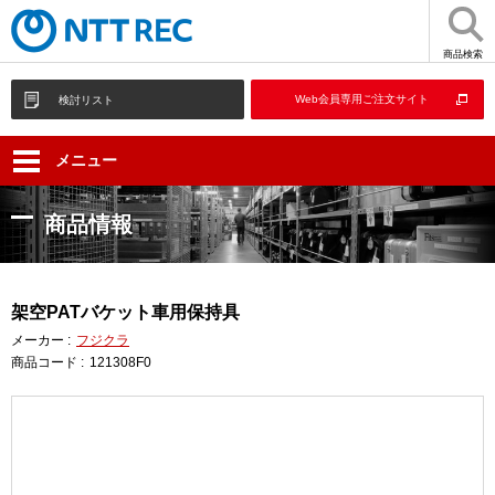
商品検索
Web会員専用ご注文サイト
検討リスト
メニュー
商品情報
架空PATバケット車用保持具
メーカー :
フジクラ
商品コード :
121308F0