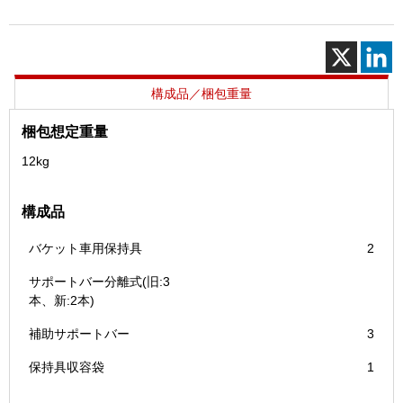
車
用
保
持
具
構成品／梱包重量
個
梱包想定重量
12kg
構成品
バケット車用保持具
2
サポートバー分離式(旧:3
本、新:2本)
補助サポートバー
3
保持具収容袋
1