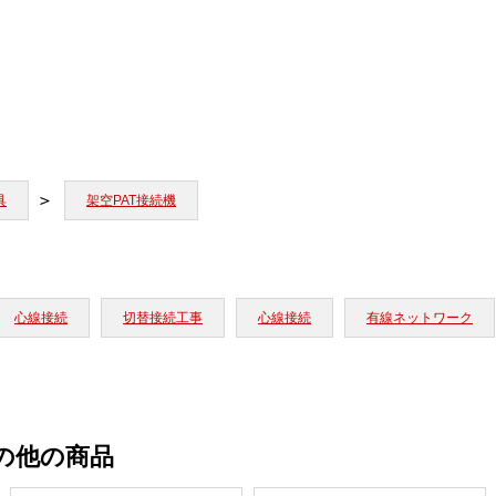
具
架空PAT接続機
心線接続
切替接続工事
心線接続
有線ネットワーク
の他の商品