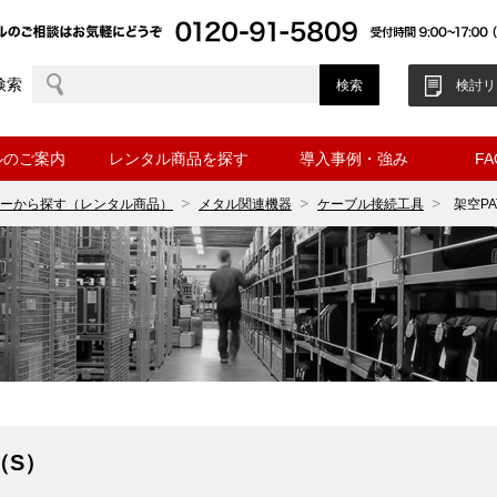
検索
検討リ
ルのご案内
レンタル商品を探す
導入事例・強み
F
ーから探す（レンタル商品）
メタル関連機器
ケーブル接続工具
架空P
（S）