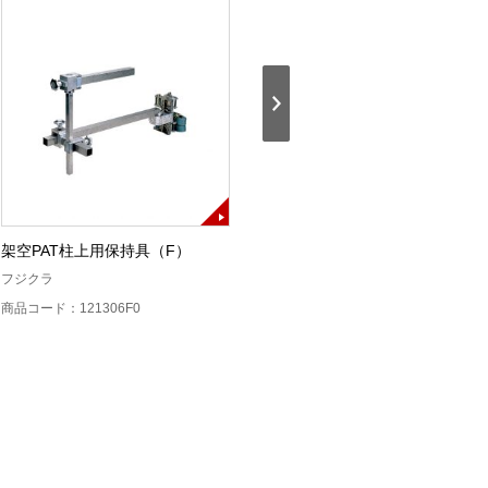
架空PAT柱上用保持具（F）
架空PAT柱上用保持具（S）
フジクラ
CORNING
T
商品コード：121306F0
商品コード：121306S0