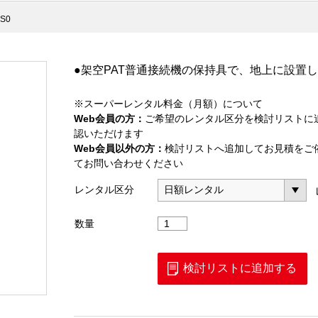
9S0
●架空PAT普通接続機の保持具で、地上に設置
※スーパーレンタル料金（月額）について
Web会員の方：
ご希望のレンタル区分を検討リストに
認いただけます
Web会員以外の方：
検討リストへ追加してお見積をご
てお問い合わせください
レンタル区分
架
数量
空
PAT
地
検討リストに追加する
上
設
置