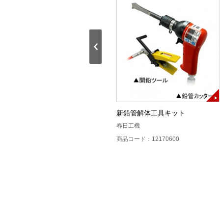
架空PATバケット車用保持具
新鉛管解体工具キット
CORNING
春日工機
商品コード：121308S0
商品コード：12170600