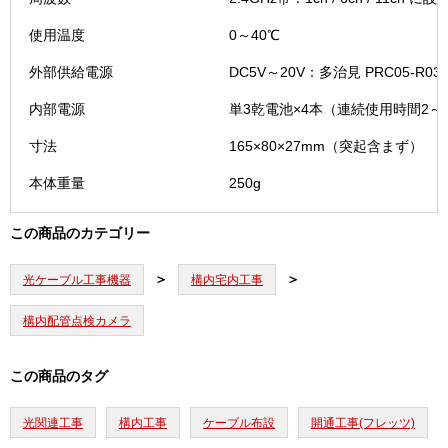
使用温度
0～40℃
外部供給電源
DC5V～20V：多治見 PRC05-R0
内部電源
単3乾電池×4本（連続使用時間2～
寸法
165×80×27mm（突起含まず）
本体重量
250g
この商品のカテゴリー
光ケーブル工事機器
構内宅内工事
構内配管点検カメラ
この商品のタグ
光関連工事
構内工事
ケーブル布設
開通工事(フレッツ)