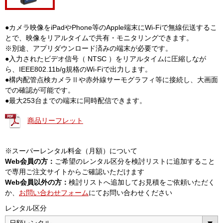
●カメラ映像をiPadやPhone等のApple端末にWi-Fiで無線伝送するこ
とで、映像をリアルタイムで共有・モニタリングできます。
※別途、アプリダウンロード済みの端末が必要です。
●入力されたビデオ信号（ NTSC ）をリアルタイムに圧縮しなが
ら、IEEE802.11b/g規格のWi-Fiで出力します。
●構内配管点検カメラⅡや赤外線サーモグラフィ等に接続し、大画面
での確認が可能です。
●最大253台までの端末に同時配信できます。
商品リーフレット
※スーパーレンタル料金（月額）について
Web会員の方：
ご希望のレンタル区分を検討リストに追加すること
で専用ご注文サイトからご確認いただけます
Web会員以外の方：
検討リストへ追加してお見積をご依頼いただく
か、
お問い合わせフォーム
にてお問い合わせください
レンタル区分