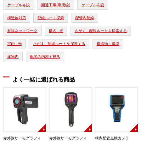
ケーブル布設
開通工事(専用線)
ケーブル布設
構造物対応
配線ルート探索
配管内配線
有線ネットワーク
構内 - 光
さがす - 配線ルートを探索する
宅内 - 光
さがす - 配線ルートを探索する
構造物・環境
建物内
配管の内部を視る
よく一緒に選ばれる商品
赤外線サーモグラフィ
赤外線サーモグラフィ
構内配管点検カメラ