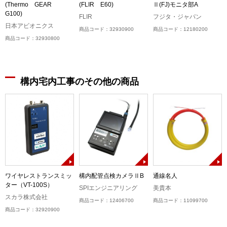
(Thermo GEAR
(FLIR E60)
Ⅱ(FJ)モニタ部A
G100)
FLIR
フジタ・ジャパン
日本アビオニクス
商品コード：32930900
商品コード：12180200
商品コード：32930800
構内宅内工事のその他の商品
ワイヤレストランスミッ
構内配管点検カメラⅡB
通線名人
ター（VT-100S）
ン
SPIエンジニアリング
美貴本
スカラ株式会社
商品コード：12406700
商品コード：11099700
商品コード：32920900