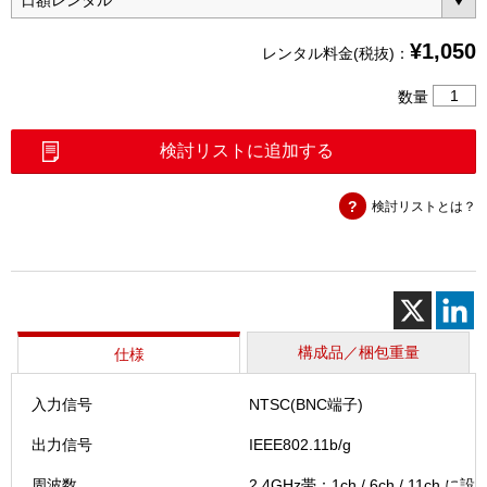
¥
1,050
レンタル料金(税抜)：
ワ
数量
イ
ヤ
検討リストに追加する
レ
ス
検討リストとは？
ト
ラ
ン
ス
ミ
ッ
タ
構成品／梱包重量
仕様
ー
（VT-
入力信号
NTSC(BNC端子)
100S）
個
出力信号
IEEE802.11b/g
周波数
2.4GHz帯：1ch / 6ch / 11ch に