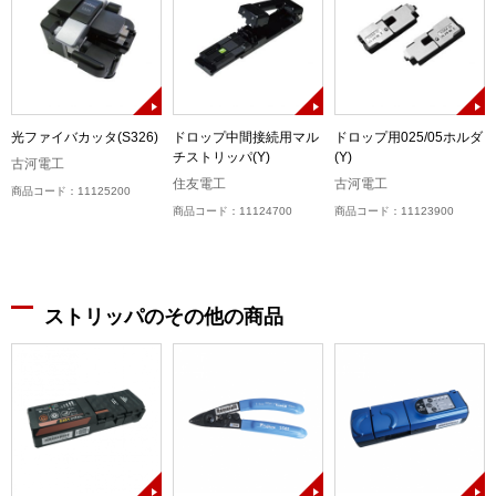
光ファイバカッタ(S326)
ドロップ中間接続用マル
ドロップ用025/05ホルダ
チストリッパ(Y)
(Y)
古河電工
住友電工
古河電工
商品コード：11125200
商品コード：11124700
商品コード：11123900
ストリッパのその他の商品