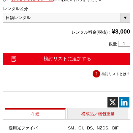
レンタル区分
¥
3,000
レンタル料金(税抜)：
単
数量
心
融
検討リストに追加する
着
接
検討リストとは？
続
機
（T-
201eV
個
構成品／梱包重量
仕様
適用光ファイバ
SM、GI、DS、NZDS、BIF