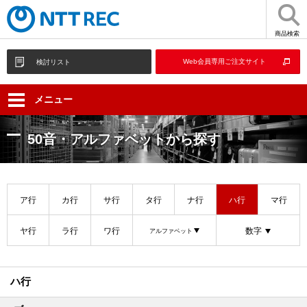
商品検索
Web会員専用ご注文サイト
検討リスト
メニュー
50音・アルファベットから探す
ア行
カ行
サ行
タ行
ナ行
ハ行
マ行
ヤ行
ラ行
ワ行
数字
アルファベット
ハ行