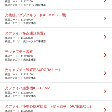
11125200
光ファイバ接続機器
光接続アダプタキット(GI MM62.5用)
11243000
光測定機器
光ファイバ多点通話装置2
11232800
光ケーブル工事機器
光キャプチャ装置
11227000
光測定機器
光キャプチャ装置用AURORAキット
11227100
光測定機器
光ファイバ識別機ID－H/Rv2
11225900
光測定機器
光ファイバ小型心線対照器 FID－26R (AC電源なし)
11222800