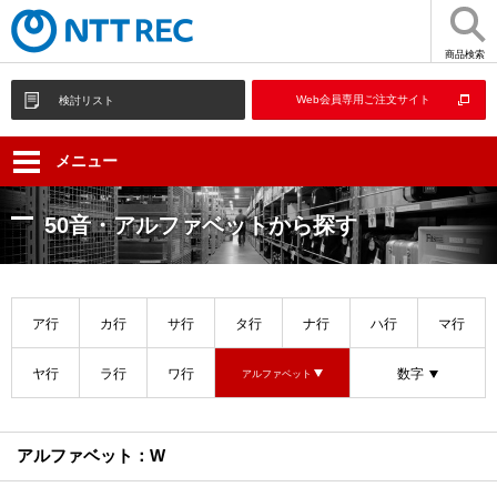
商品検索
Web会員専用ご注文サイト
検討リスト
メニュー
50音・アルファベットから探す
ア行
カ行
サ行
タ行
ナ行
ハ行
マ行
ヤ行
ラ行
ワ行
数字
アルファベット
アルファベット：W