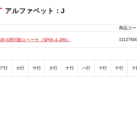
アルファベット：J
商品コー
1112750
JR-6用可動スペーサ（SP05-4-JR6）
ア行
カ行
サ行
タ行
ナ行
ハ行
マ行
ヤ行
ラ