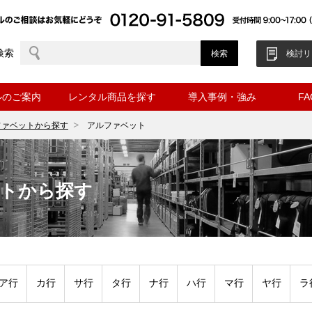
検索
検討リ
ルのご案内
レンタル商品を探す
導入事例・強み
F
ファベットから探す
アルファベット
ットから探す
ア行
カ行
サ行
タ行
ナ行
ハ行
マ行
ヤ行
ラ