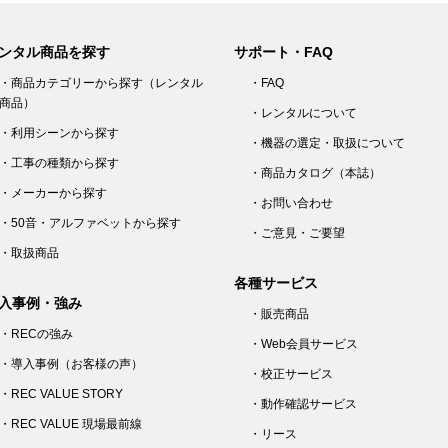
ンタル商品を探す
サポート・FAQ
・商品カテゴリーから探す（レンタル
・FAQ
商品）
・レンタルについて
・利用シーンから探す
・機器の選定・取扱について
・工事の種類から探す
・商品カタログ（本誌）
・メーカーから探す
・お問い合わせ
・50音・アルファベットから探す
・ご意見・ご要望
・取扱商品
各種サービス
入事例・強み
・販売商品
・RECの強み
・Web会員サービス
・導入事例（お客様の声）
・校正サービス
・REC VALUE STORY
・動作確認サービス
・REC VALUE 現場最前線
・リース