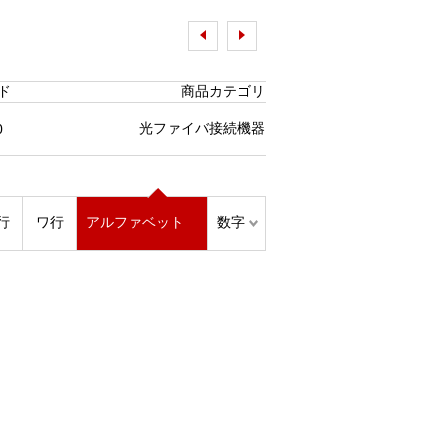
ド
商品カテゴリ
光ファイバ接続機器
0
行
ワ行
アルファベット
数字