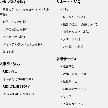
ンタル商品を探す
サポート・FAQ
・商品カテゴリーから探す（レンタル
・FAQ
商品）
・レンタルについて
・利用シーンから探す
・機器の選定・取扱について
・工事の種類から探す
・商品カタログ（本誌）
・メーカーから探す
・お問い合わせ
・50音・アルファベットから探す
・ご意見・ご要望
・取扱商品
各種サービス
入事例・強み
・販売商品
・RECの強み
・Web会員サービス
・導入事例（お客様の声）
・校正サービス
・REC VALUE STORY
・動作確認サービス
・REC VALUE 現場最前線
・リース
・下取りサービス