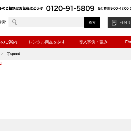
検索
検討リ
ルのご案内
レンタル商品を探す
導入事例・強み
F
②speed
c