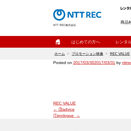
商品
NTT REC株式会社
ホーム
はじめての方へ
レンタ
ホーム
プロモーション映像
REC VALUE
Posted on
2017/03/30
2017/03/31
by
nttre
②speed
カ
REC VALUE
投
テ
←
③advice
稿
ゴ
①prologue
→
ナ
ビ
リ
ゲ
ー:
ー