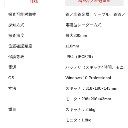
構成品／梱包重量
仕様
探査可能対象物
鉄／非鉄金属、ケーブル、鉄管／
探知方式
電磁波レーダー方式
探査深度
最大300mm
位置確認精度
±10mm
保護等級
IP54（IEC529）
電源
バッテリ（スキャナ4時間、モニタ
OS
Windows 10 Professional
寸法
スキャナ：318×190×143mm
モニタ：298×206×43mm
重量
スキャナ：2.5kg
モニタ：1.8kg