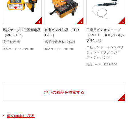
埋設ケーブル位置測定器
有害ガス検知器（TPD-
工業用ビデオスコープ
（MPL-H12）
1200）
（IPLEX TXⅡフレキシ
ブルSET）
高千穂産業
高千穂産業株式会社
エビデント・インスペク
商品コード：12221300
商品コード：32966900
ション・テクノロジー
ズ・ジャパン㈱
商品コード：32984000
地下の商品を検索する
前の画面に戻る