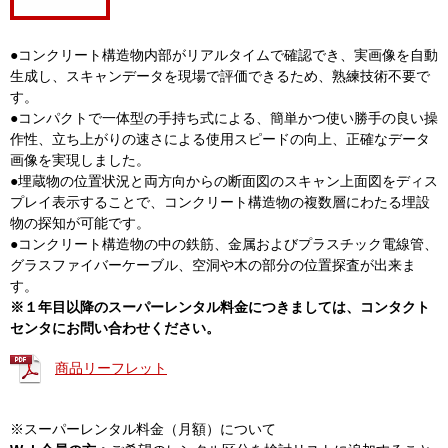
●コンクリート構造物内部がリアルタイムで確認でき、実画像を自動
生成し、スキャンデータを現場で評価できるため、熟練技術不要で
す。
●コンパクトで一体型の手持ち式による、簡単かつ使い勝手の良い操
作性、立ち上がりの速さによる使用スピードの向上、正確なデータ
画像を実現しました。
●埋蔵物の位置状況と両方向からの断面図のスキャン上面図をディス
プレイ表示することで、コンクリート構造物の複数層にわたる埋設
物の探知が可能です。
●コンクリート構造物の中の鉄筋、金属およびプラスチック電線管、
グラスファイバーケーブル、空洞や木の部分の位置探査が出来ま
す。
※１年目以降のスーパーレンタル料金につきましては、コンタクト
センタにお問い合わせください。
商品リーフレット
※スーパーレンタル料金（月額）について