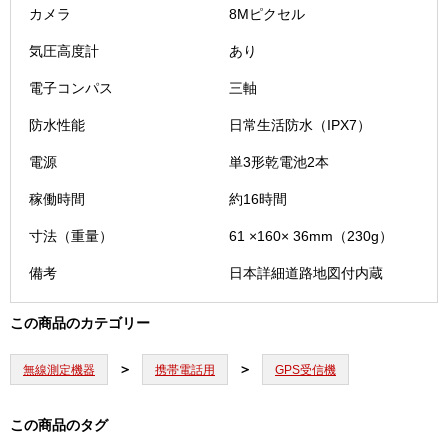
カメラ
8Mピクセル
気圧高度計
あり
電子コンパス
三軸
防水性能
日常生活防水（IPX7）
電源
単3形乾電池2本
稼働時間
約16時間
寸法（重量）
61 ×160× 36mm（230g）
備考
日本詳細道路地図付内蔵
この商品のカテゴリー
無線測定機器
携帯電話用
GPS受信機
この商品のタグ