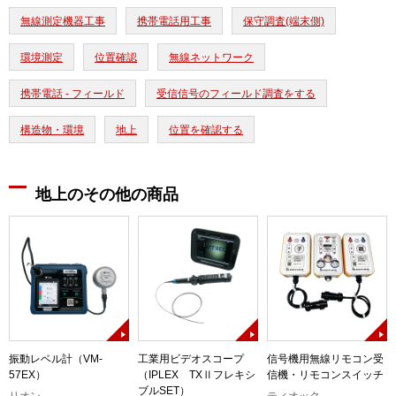
無線測定機器工事
携帯電話用工事
保守調査(端末側)
環境測定
位置確認
無線ネットワーク
携帯電話 - フィールド
受信信号のフィールド調査をする
構造物・環境
地上
位置を確認する
地上のその他の商品
ー
振動レベル計（VM-
工業用ビデオスコープ
信号機用無線リモコン受
57EX）
（IPLEX TXⅡフレキシ
信機・リモコンスイッチ
ブルSET）