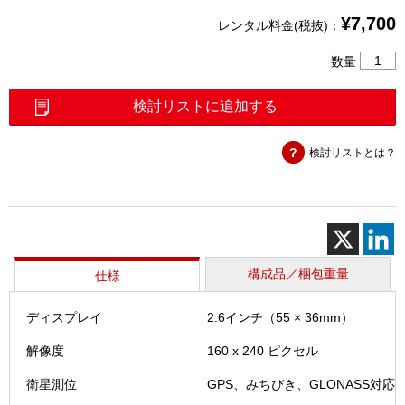
¥
7,700
レンタル料金(税抜)：
GPSMA
数量
J）
個
検討リストに追加する
検討リストとは？
構成品／梱包重量
仕様
ディスプレイ
2.6インチ（55 × 36mm）
解像度
160 x 240 ピクセル
衛星測位
GPS、みちびき、GLONASS対応