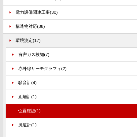
電力設備関連工事
(30)
構造物対応
(38)
環境測定
(17)
有害ガス検知
(7)
赤外線サーモグラフィ
(2)
騒音計
(4)
距離計
(1)
位置確認
(1)
風速計
(1)