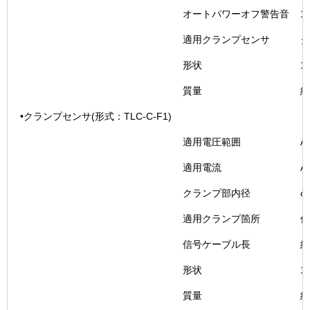
オートパワーオフ警告音
1
適用クランプセンサ
ク
形状
1
質量
約
•クランプセンサ(形式：TLC-C-F1)
適用電圧範囲
A
適用電流
A
クランプ部内径
φ
適用クランプ箇所
低
信号ケーブル長
約
形状
1
質量
約