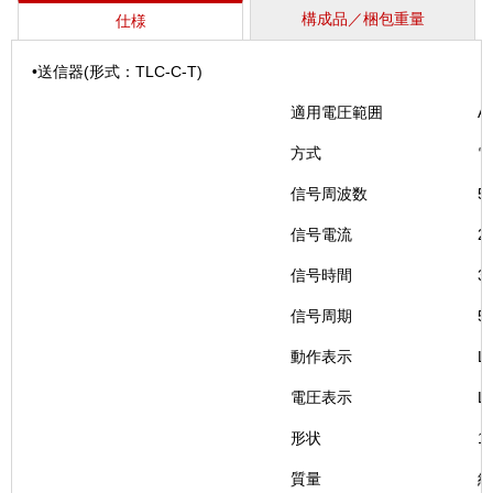
構成品／梱包重量
仕様
•送信器(形式：TLC-C-T)
適用電圧範囲
A
方式
電
信号周波数
5
信号電流
2
信号時間
3
信号周期
5
動作表示
L
電圧表示
L
形状
1
質量
約