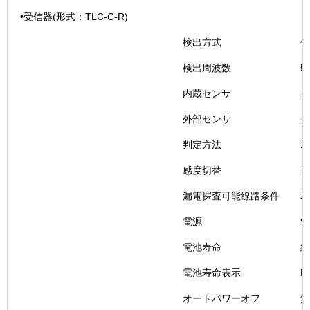
•受信器(形式：TLC-C-R)
検出方式
信
検出周波数
5
内蔵センサ
コ
外部センサ
ク
判定方法
1
感度切替
ク
漏電探査可能線路条件
地
電源
9
電池寿命
約
電池寿命表示
B
オートパワーオフ
無