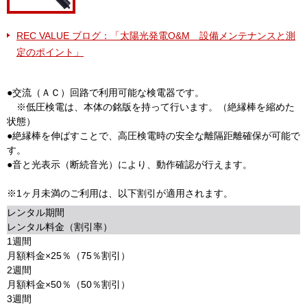
REC VALUE ブログ：「太陽光発電O&M 設備メンテナンスと測
定のポイント」
●交流（ＡＣ）回路で利用可能な検電器です。
※低圧検電は、本体の銘版を持って行います。（絶縁棒を縮めた
状態）
●絶縁棒を伸ばすことで、高圧検電時の安全な離隔距離確保が可能で
す。
●音と光表示（断続音光）により、動作確認が行えます。
※1ヶ月未満のご利用は、以下割引が適用されます。
レンタル期間
レンタル料金（割引率）
1週間
月額料金×25％（75％割引）
2週間
月額料金×50％（50％割引）
3週間