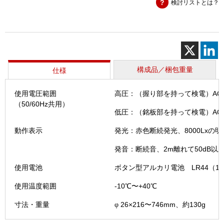
検討リストとは？
電
器
(HSS
－
6B)
個
構成品／梱包重量
仕様
使用電圧範囲
高圧：（握り部を持って検電）AC3
（50/60Hz共用）
低圧：（銘板部を持って検電）AC80
動作表示
発光：赤色断続発光、8000Lxの
発音：断続音、2m離れて50dB以
使用電池
ボタン型アルカリ電池 LR44（1.5
使用温度範囲
-10℃〜+40℃
寸法・重量
26×216〜746mm、約130g
φ