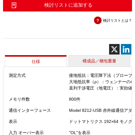
抵
検討リストに追加する
抗
計
検討リストとは？
(4106)
個
構成品／梱包重量
仕様
測定方式
接地抵抗：電圧降下法（プローブ
大地抵抗率（ρ）：ウェンナーの4
直列干渉電圧（地電圧）：実効値整
メモリ件数
800件
通信インターフェース
Model 8212-USB 赤外線通信ア
表示
ドットマトリクス 192×64 モノ
入力 オーバー表示
"OL"を表示