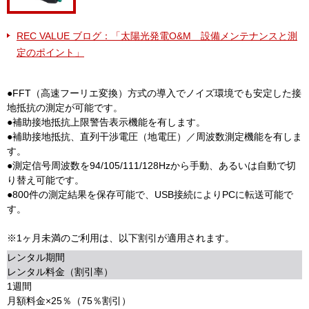
REC VALUE ブログ：「太陽光発電O&M 設備メンテナンスと測
定のポイント」
●FFT（高速フーリエ変換）方式の導入でノイズ環境でも安定した接
地抵抗の測定が可能です。
●補助接地抵抗上限警告表示機能を有します。
●補助接地抵抗、直列干渉電圧（地電圧）／周波数測定機能を有しま
す。
●測定信号周波数を94/105/111/128Hzから手動、あるいは自動で切
り替え可能です。
●800件の測定結果を保存可能で、USB接続によりPCに転送可能で
す。
※1ヶ月未満のご利用は、以下割引が適用されます。
レンタル期間
レンタル料金（割引率）
1週間
月額料金×25％（75％割引）