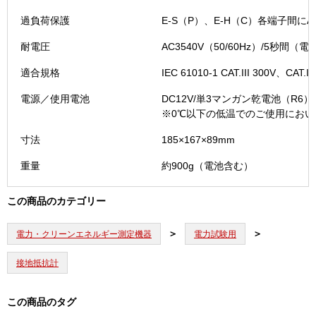
過負荷保護
E-S（P）、E-H（C）各端子間にAC
耐電圧
AC3540V（50/60Hz）/5秒間
適合規格
IEC 61010-1 CAT.III 300V、C
電源／使用電池
DC12V/単3マンガン乾電池（R6
※0℃以下の低温でのご使用にお
寸法
185×167×89mm
重量
約900g（電池含む）
この商品のカテゴリー
電力・クリーンエネルギー測定機器
電力試験用
接地抵抗計
この商品のタグ