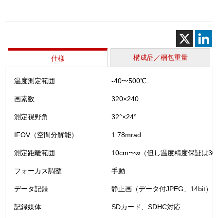
グ
ラ
フ
ィ
(Ther
GEA
構成品／梱包重量
仕様
G100)
個
温度測定範囲
-40〜500℃
画素数
320×240
測定視野角
32°×24°
IFOV（空間分解能）
1.78mrad
測定距離範囲
10cm〜∞（但し温度精度保証は30
フォーカス調整
手動
データ記録
静止画（データ付JPEG、14bit
記録媒体
SDカード、SDHC対応