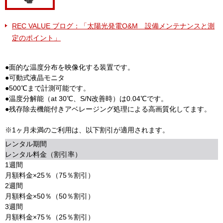
REC VALUE ブログ：「太陽光発電O&M 設備メンテナンスと測
定のポイント」
●面的な温度分布を映像化する装置です。
●可動式液晶モニタ
●500℃まで計測可能です。
●温度分解能（at 30℃、S/N改善時）は0.04℃です。
●残存除去機能付きアベレージング処理による高画質化してます。
※1ヶ月未満のご利用は、以下割引が適用されます。
レンタル期間
レンタル料金（割引率）
1週間
月額料金×25％（75％割引）
2週間
月額料金×50％（50％割引）
3週間
月額料金×75％（25％割引）