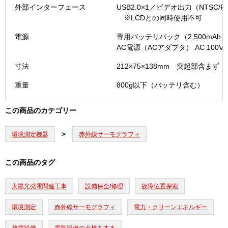
外部インターフェース
USB2.0×1／ビデオ出力（NTS
※LCDとの同時使用不可
電源
専用バッテリパック（2,500mAh
AC電源（ACアダプタ） AC 100V〜22
寸法
212×75×138mm 突起部含まず
重量
800g以下（バッテリ含む）
この商品のカテゴリー
環境測定機器
赤外線サーモグラフィ
この商品のタグ
太陽光発電関連工事
設備保全/修理
故障位置探索
環境測定
赤外線サーモグラフィ
電力・クリーンエネルギー