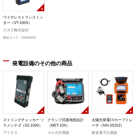
ワイヤレストランスミッ
ター（VT-100S）
スカラ株式会社
商品コード：32920900
発電設備のその他の商品
ストリングチェッカー ソ
クランプ式接地抵抗計
太陽光発電I-Vカーブトレ
ラメンテ-Z（SZ-1000）
（MET-10X）
ーサ（IVH-2020Z）
アイテス
マルチ計測器
新栄電子計測器