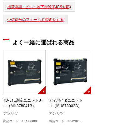
携帯電話 - ビル・地下街等(IMCS対応)
受信信号のフィールド調査をする
よく一緒に選ばれる商品
TD-LTE測定ユニットB・
ディバイダユニット
Ⅰ（MU878041B）
Ⅱ（MU878002B）
アンリツ
アンリツ
商品コード：13419900
商品コード：13420200