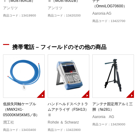
Ⅰ（MU878041B）
Ⅱ（MU878002B）
テナ
（OmniLOG70600）
アンリツ
アンリツ
Aaronia AG
商品コード：13419900
商品コード：13420200
商品コード：13422700
携帯電話 – フィールドのその他の商品
低損失同軸ケーブル
ハンドヘルドスペクトラ
アンテナ固定用アルミ三
（MWX241-
ムアナライザ（FSH13）
脚（№281）
05000KMSKMS／B）
Ⅱ
Aaronia AG
潤工社
Rohde ＆ Schwarz
商品コード：13429000
商品コード：13433400
商品コード：13422800