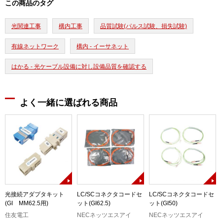
この商品のタグ
光関連工事
構内工事
品質試験(パルス試験、損失試験)
有線ネットワーク
構内 - イーサネット
はかる - 光ケーブル設備に対し設備品質を確認する
よく一緒に選ばれる商品
)
光接続アダプタキット
LC/SCコネクタコードセ
LC/SCコネクタコードセ
(GI MM62.5用)
ット(GI62.5)
ット(GI50)
住友電工
NECネッツエスアイ
NECネッツエスアイ