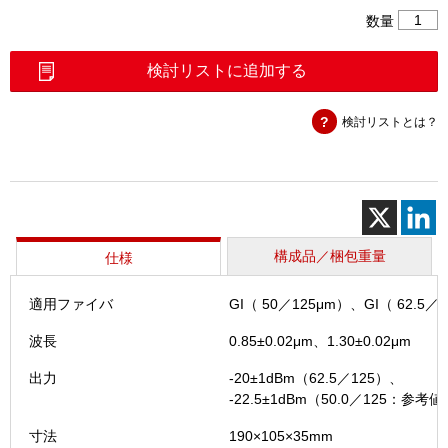
KI2800
数量
光
源
検討リストに追加する
(GI)
個
検討リストとは？
構成品／梱包重量
仕様
適用ファイバ
GI（ 50／125μm）、GI（ 62.5／
波長
0.85±0.02μm、1.30±0.02μm
出力
-20±1dBm（62.5／125）、
-22.5±1dBm（50.0／125：参考値
寸法
190×105×35mm