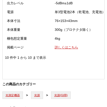
出力レベル
-5dBm±1dB
電源
単3型電池2本（乾電池、充電池）
本体寸法
76×153×43mm
本体重量
300g（プロテクタ除く）
梱包想定重量
4kg
掲載ページ
詳しくはこちら
10 件中 1 から 10 まで表示
この商品のカテゴリー
光測定機器
光源
光源(GI用)