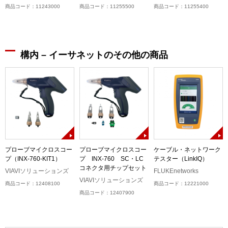
商品コード：11243000
商品コード：11255500
商品コード：11255400
構内 – イーサネットのその他の商品
プローブマイクロスコー
プローブマイクロスコー
ケーブル・ネットワーク
プ（INX-760-KIT1）
プ INX-760 SC・LC
テスター（LinkIQ）
ル
コネクタ用チップセット
）
VIAVIソリューションズ
FLUKEnetworks
VIAVIソリューションズ
商品コード：12408100
商品コード：12221000
商品コード：12407900