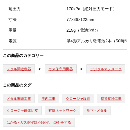
耐圧力
170kPa（絶対圧力モード）
寸法
77×36×122mm
重量
215g（電池含む）
電源
単4形アルカリ乾電池2本（50時間
この商品のカテゴリー
メタル関連機器
ガス保守用機器
デジタルマノメータ
この商品のタグ
メタル関連工事
所内工事
クロージャ設置
切替接続工事
クロージャ解体組立
有線ネットワーク
地下 - メタル
はかる - ガス保守対応(保守、点検)をする