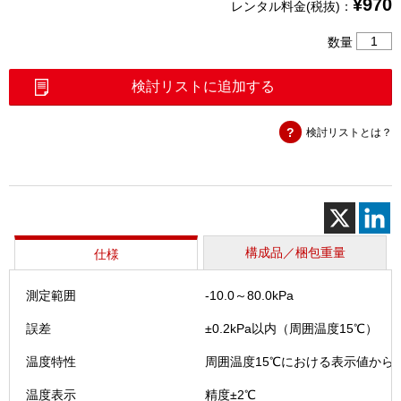
¥
970
レンタル料金(税抜)：
デ
数量
ジ
タ
検討リストに追加する
ル
マ
検討リストとは？
ノ
メ
ー
タ
（MDP-
4）
個
構成品／梱包重量
仕様
測定範囲
-10.0～80.0kPa
誤差
±0.2kPa以内（周囲温度15℃）
温度特性
周囲温度15℃における表示値からの偏差
温度表示
精度±2℃